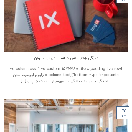
ویژگی های لباس مناسب ورزش بانوان
[vc_row][vc_column css=”.vc_custom_1572385111688{padding-
bottom: 60px !important;}”][vc_column_text]لورم ایپسوم متن
ساختگی با تولید سادگی نامفهوم از صنعت چاپ و [...]
27
مهر