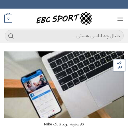
Ski
t
conten
0
جستجو
برای:
06
آبان
تاریخچه برند نایک Nike