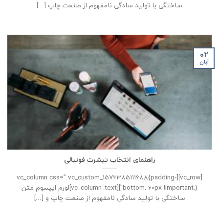
ساختگی با تولید سادگی نامفهوم از صنعت چاپ [...]
02
آبان
راهنمای انتخاب تیشرت فوتبالی
[vc_row][vc_column css=”.vc_custom_1572385111688{padding-
bottom: 60px !important;}”][vc_column_text]لورم ایپسوم متن
ساختگی با تولید سادگی نامفهوم از صنعت چاپ و [...]