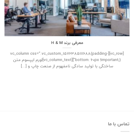
معرفی برند H & M
[vc_row][vc_column css=”.vc_custom_1572385111688{padding-
bottom: 60px !important;}”][vc_column_text]لورم ایپسوم متن
ساختگی با تولید سادگی نامفهوم از صنعت چاپ و [...]
تماس با ما