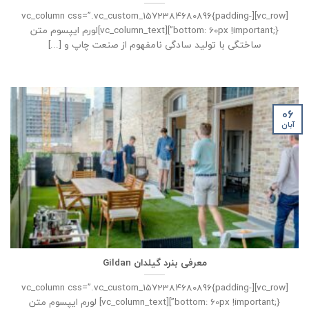
[vc_row][vc_column css=”.vc_custom_1572384680896{padding-
bottom: 60px !important;}”][vc_column_text]لورم ایپسوم متن
ساختگی با تولید سادگی نامفهوم از صنعت چاپ و [...]
06
آبان
معرفی بنرد گیلدان Gildan
[vc_row][vc_column css=”.vc_custom_1572384680896{padding-
bottom: 60px !important;}”][vc_column_text] لورم ایپسوم متن