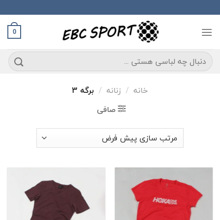
Ski
t
conten
0
جستجو
برای:
خانه
/
زنانه
/
برگه 3
صافی