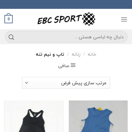
Ski
t
conten
0
جستجو
برای:
خانه
/
زنانه
/
تاپ و نیم تنه
صافی