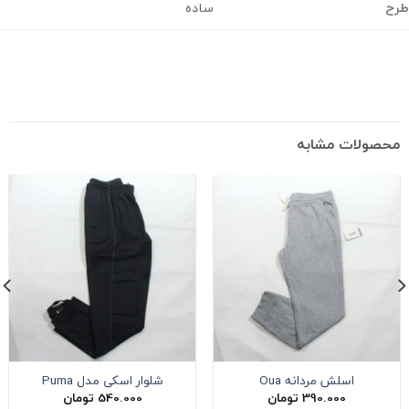
ح
ساده
حصولات مشابه
اسلش مردانه Oua
شلوار اسکی مدل Puma
390.000
تومان
540.000
تومان