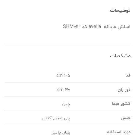
وضیحات
سلش مردانه avella کد SHM013
شخصات
د
105 cm
ور ران
30 cm
شور مبدا
چین
نس
پلی استر, کتان
ورد استفاده
بهار, پاییز