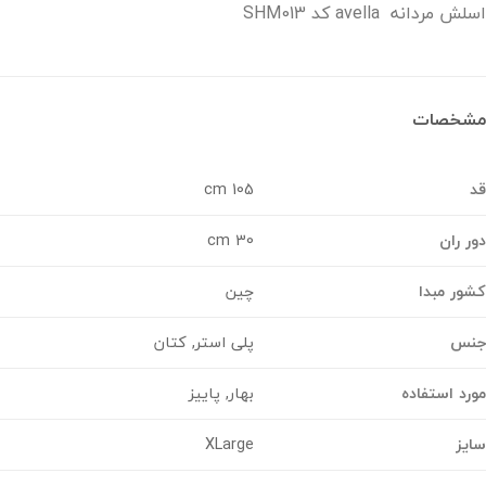
مردانه avella کد SHM013
خصات
105 cm
 ران
30 cm
ر مبدا
چین
س
پلی استر, کتان
د استفاده
بهار, پاییز
ز
XLarge