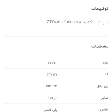
وضیحات
اپ دو تیکه زنانه Alrslm کد ZTO012
شخصات
رند
alrslm
د
57 cm
یر بغل
33 cm
ایز
Large
نس
پلی استر