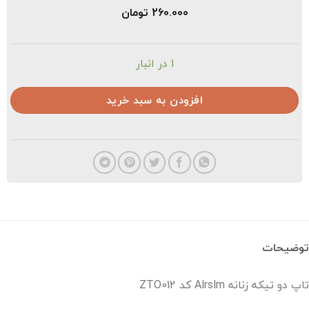
260.000
تومان
1 در انبار
افزودن به سبد خرید
ضیحات
و تیکه زنانه Alrslm کد ZTO012