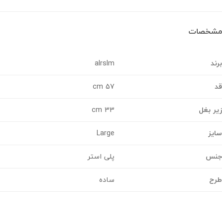
خصات
د
alrslm
57 cm
 بغل
33 cm
ز
Large
س
پلی استر
ح
ساده