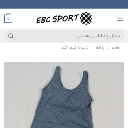
S
conte
0
ستجو
رای:
خانه
/
زنانه
/
تاپ و نیم تنه