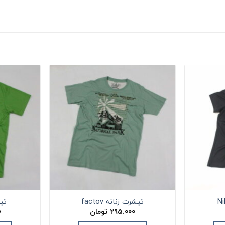
تیشرت زنانه factov
تیش
295.000
تومان
0