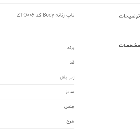
تاپ زنانه Body کد ZTO006
توضیحات
مشخصات
برند
قد
زیر بغل
سایز
جنس
طرح