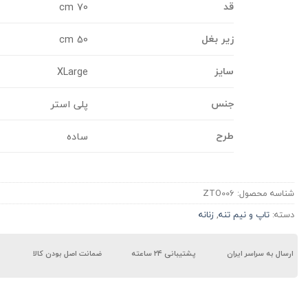
قد
70 cm
زیر بغل
50 cm
سایز
XLarge
جنس
پلی استر
طرح
ساده
شناسه محصول:
ZTO006
دسته:
تاپ و نیم تنه
,
زنانه
ارسال به سراسر ایران
پشتیبانی ۲۴ ساعته
ضمانت اصل بودن کالا