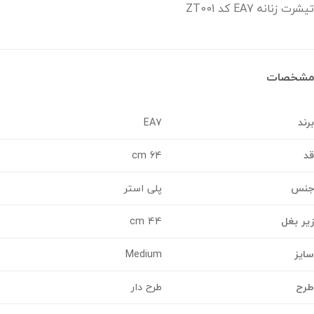
 زنانه EA7 کد ZT001
خصات
د
EA7
64 cm
س
پلی استر
 بغل
44 cm
ز
Medium
ح
طرح دار