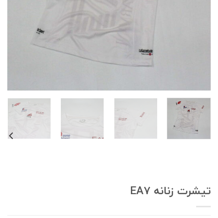
یشرت زنانه EA7