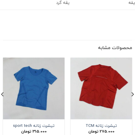
یقه گرد
حصولات مشابه
تیشرت زنانه TCM
تیشرت زنانه sport tech
275.000
تومان
315.000
تومان