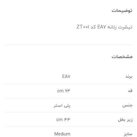
وضیحات
یشرت زنانه EA7 کد ZT001
شخصات
رند
EA7
د
64 cm
نس
پلی استر
یر بغل
44 cm
ایز
Medium