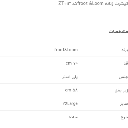
زنانه froot &Loomکد ZT013
خصات
د
froot&Loom
70 cm
س
پلی استر
 بغل
58 cm
ز
2XLarge
ح
ساده