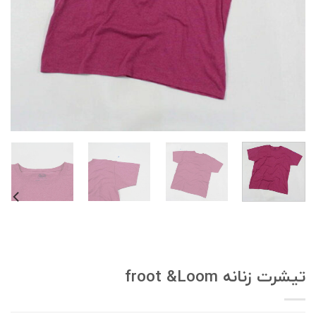
یشرت زنانه froot &Loom