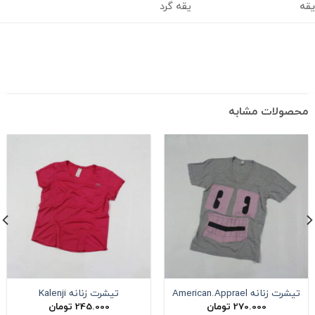
یقه گرد
حصولات مشابه
تیشرت زنانه American.Apprael
تیشرت زنانه Kalenji
270.000
تومان
245.000
تومان