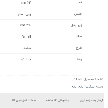
قد
62 cm
جنس
پلی استر
زیر بغل
38 cm
سایز
Small
طرح
ساده
یقه
یقه گرد
شناسه محصول:
ZT006
دسته:
تیشرت زنانه
,
زنانه
ارسال به سراسر ایران
پشتیبانی ۲۴ ساعته
ضمانت اصل بودن کالا