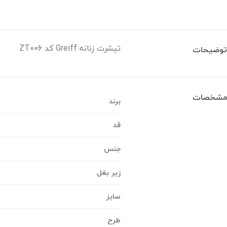
تیشرت زنانه Greiff کد ZT006
توضیحات
مشخصات
برند
قد
جنس
زیر بغل
سایز
طرح