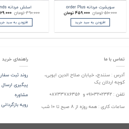
سویشرت مردانه order Plus
اسلش مردانه Bonds
قیمت
قیمت
قیمت
510.000
تومان
459.000
تومان
490.000
تومان
29.000
اصلی:
فعلی:
اصلی:
ان.
510.000 تومان
459.000 تومان.
افزودن به سبد خرید
افزودن به سبد خری
بود.
بود.
تماس با ما
راهنمای خرید
آدرس : سنندج، خیابان صلاح الدین ایوبی،
روند ثبت سفا
کوچه اردلان یک
پیگیری ارسال
تلفن : ۰۹۱۰۳۲۰۲۳۴۲ و ۰۸۷۳۳۷۸۶۳۵۶
مشاوره
رویه بازگردانی ک
ساعات کاری : همه روزه از 8 صبح تا 10 شب