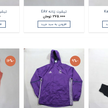
تیشرت زنانه EA7
تیشرت زنا
275.000
تومان
0
د
افزودن به سبد خرید
اف
-16%
-9%