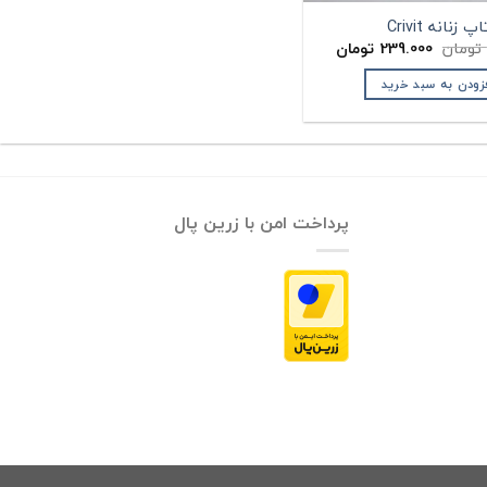
اپ زنانه Crivit
قیمت
قیمت
تومان
239.000
تومان
اصلی:
فعلی:
285.000 تومان
239.000 تومان.
زودن به سبد خرید
بود.
پرداخت امن با زرین پال