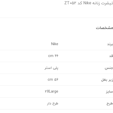
 زنانه Nike کد ZT052
خصات
د
Nike
66 cm
س
پلی استر
 بغل
56 cm
ز
2XLarge
ح
طرح دار