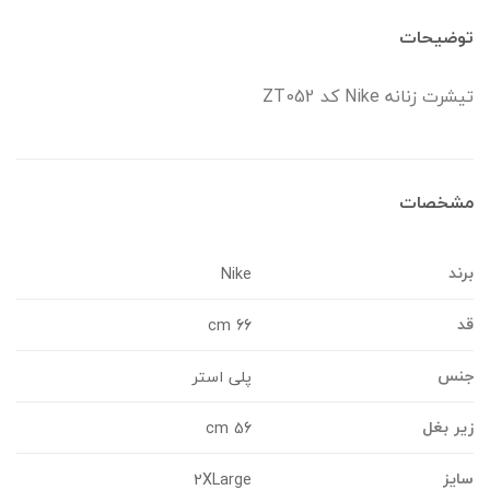
وضیحات
یشرت زنانه Nike کد ZT052
شخصات
رند
Nike
د
66 cm
نس
پلی استر
یر بغل
56 cm
ایز
2XLarge