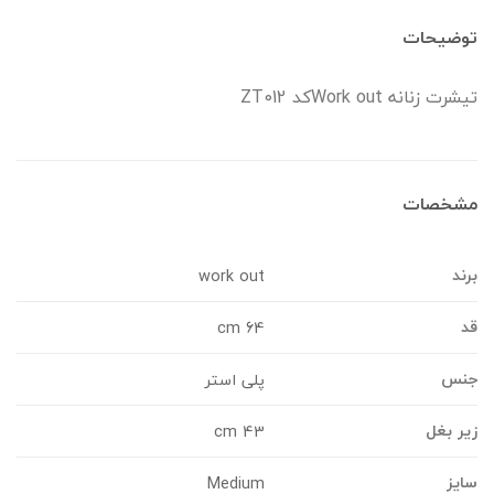
وضیحات
یشرت زنانه Work outکد ZT012
شخصات
رند
work out
د
64 cm
نس
پلی استر
یر بغل
43 cm
ایز
Medium