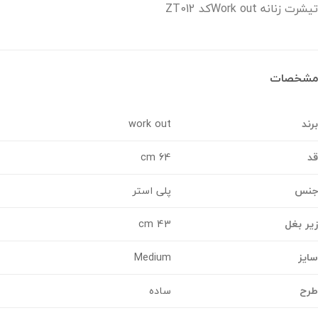
 زنانه Work outکد ZT012
خصات
د
work out
64 cm
س
پلی استر
 بغل
43 cm
ز
Medium
ح
ساده