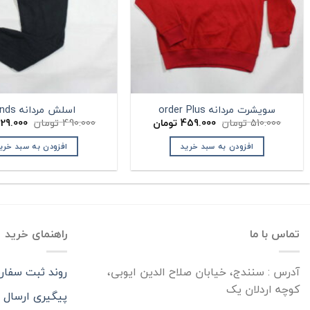
سویشرت مردانه order Plus
اسلش مردانه Bonds
قیمت
قیمت
قیمت
510.000
تومان
459.000
تومان
490.000
تومان
29.000
اصلی:
فعلی:
اصلی:
ان.
510.000 تومان
459.000 تومان.
افزودن به سبد خرید
افزودن به سبد خری
بود.
بود.
تماس با ما
راهنمای خرید
آدرس : سنندج، خیابان صلاح الدین ایوبی،
روند ثبت سفا
کوچه اردلان یک
پیگیری ارسال