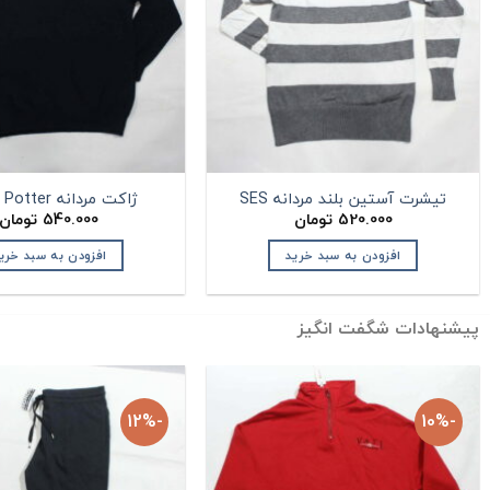
تیشرت آستین بلند مردانه SES
ژاکت مردانه Harry Potter
520.000
تومان
540.000
تومان
ن.
افزودن به سبد خرید
افزودن به سبد خری
پیشنهادات شگفت انگیز
-12%
-10%