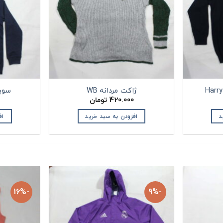
ژاکت مردانه WB
سویش
420.000
تومان
د
افزودن به سبد خرید
اف
-16%
-9%