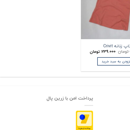
اپ زنانه Crivit
قیمت
قیمت
تومان
239.000
تومان
اصلی:
فعلی:
285.000 تومان
239.000 تومان.
زودن به سبد خرید
بود.
پرداخت امن با زرین پال