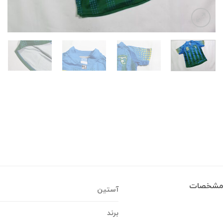
مشخصات
آستین
برند