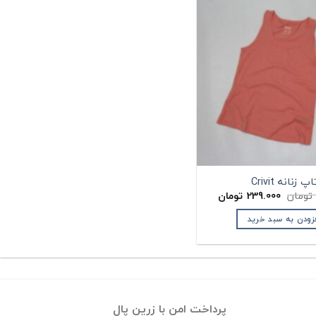
اپ زنانه Crivit
قیمت
قیمت
تومان
239.000
تومان
اصلی:
فعلی:
285.000 تومان
239.000 تومان.
زودن به سبد خرید
بود.
پرداخت امن با زرین پال