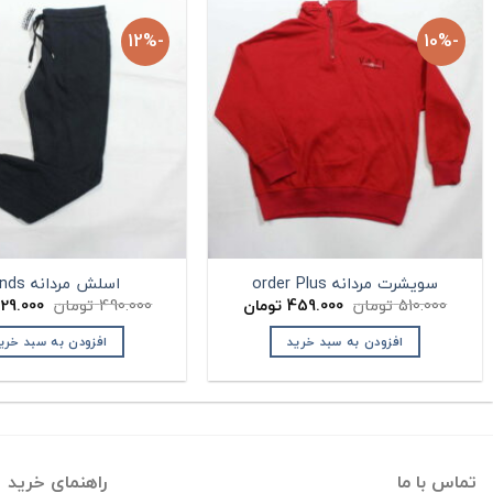
-12%
-10%
سویشرت مردانه order Plus
اسلش مردانه Bonds
قیمت
قیمت
قیمت
510.000
تومان
459.000
تومان
490.000
تومان
29.000
اصلی:
فعلی:
اصلی:
ان.
510.000 تومان
459.000 تومان.
افزودن به سبد خرید
افزودن به سبد خری
بود.
بود.
تماس با ما
راهنمای خرید