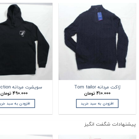
ژاکت مردانه Tom tailor
سویشرت مردانه Biz collction
410.000
تومان
490.000
تومان
افزودن به سبد خرید
افزودن به سبد خری
پیشنهادات شگفت انگیز