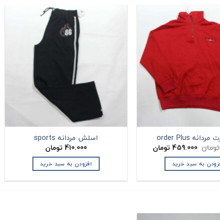
انه order Plus
اسلش مردانه sports
قیمت
قیمت
تومان
459.000
تومان
410.000
تومان
اصلی:
فعلی:
510.000 تومان
459.000 تومان.
زودن به سبد خرید
افزودن به سبد خرید
بود.