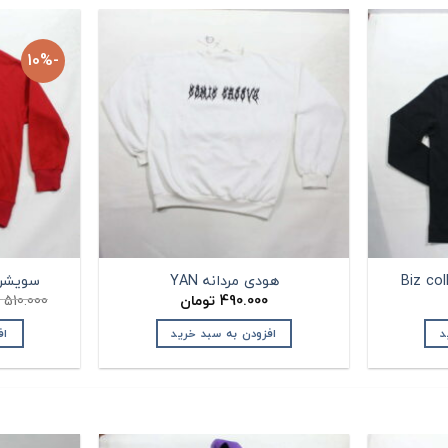
-10%
هودی مردانه YAN
سویشرت مرد
490.000
تومان
510.000
د
افزودن به سبد خرید
اف