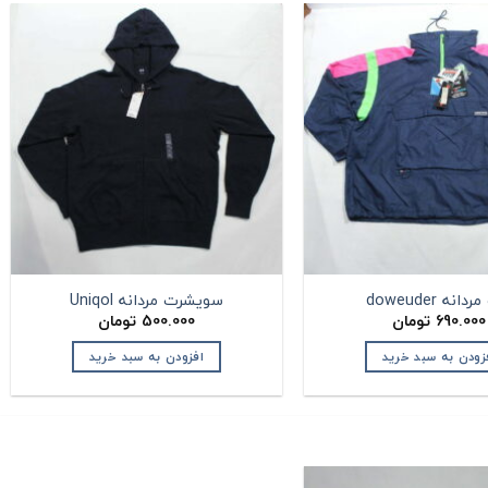
انه doweuder
سویشرت مردانه Uniqol
690.000
تومان
500.000
تومان
زودن به سبد خرید
افزودن به سبد خرید