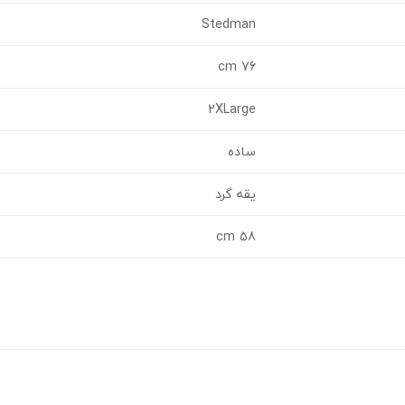
Stedman
76 cm
2XLarge
ساده
یقه گرد
58 cm