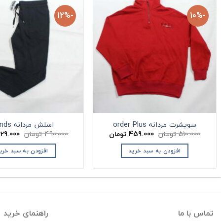
-12%
-10%
سویشرت مردانه order Plus
اسلش مردانه Bonds
قیمت
قیمت
قیمت
510.000
تومان
459.000
تومان
490.000
تومان
29.000
اصلی:
فعلی:
اصلی:
ان.
510.000 تومان
459.000 تومان.
افزودن به سبد خرید
افزودن به سبد خری
بود.
بود.
تماس با ما
راهنمای خرید