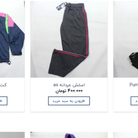
اسلش مردانه as
کت مرد
400.000
تومان
د
افزودن به سبد خرید
اف