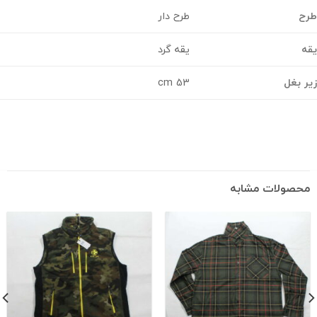
ح
طرح دار
یقه گرد
 بغل
53 cm
حصولات مشابه