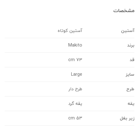
شخصات
ستین
آستین کوتاه
رند
Makito
د
73 cm
ایز
Large
رح
طرح دار
قه
یقه گرد
یر بغل
53 cm