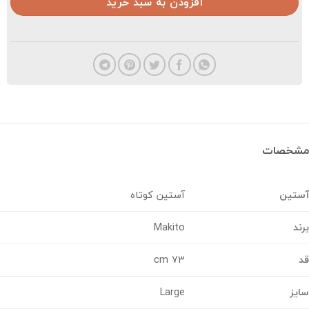
افزودن به سبد خرید
خصات
تین
آستین کوتاه
د
Makito
73 cm
ز
Large