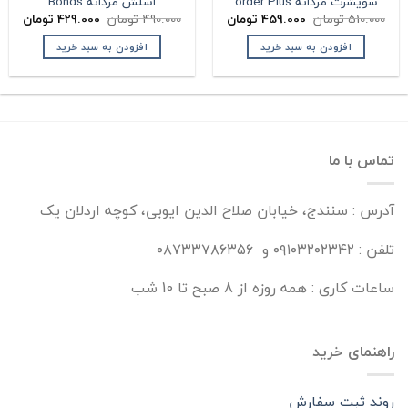
سویشرت مردانه order Plus
اسلش مردانه Bonds
قیمت
قیمت
قیمت
قیمت
510.000
تومان
459.000
تومان
490.000
تومان
429.000
تومان
اصلی:
فعلی:
اصلی:
فعلی:
510.000 تومان
459.000 تومان.
490.000 تومان
429.000 تومان
افزودن به سبد خرید
افزودن به سبد خرید
بود.
بود.
تماس با ما
آدرس : سنندج، خیابان صلاح الدین ایوبی، کوچه اردلان یک
تلفن : ۰۹۱۰۳۲۰۲۳۴۲ و ۰۸۷۳۳۷۸۶۳۵۶
ساعات کاری : همه روزه از 8 صبح تا 10 شب
راهنمای خرید
روند ثبت سفارش