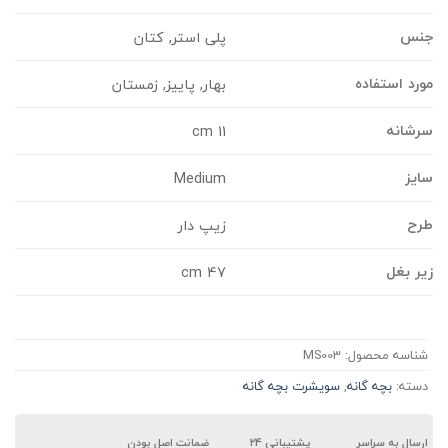
نس
پلی استر, کتان
ورد استفاده
بهار, پاییز, زمستان
رشانه
11 cm
ایز
Medium
رح
زیپ دار
یر بغل
47 cm
شناسه محصول:
MS003
دسته:
بچه گانه
,
سویشرت بچه گانه
ارسال به سراسر
پشتیبانی ۲۴
ضمانت اصل بودن