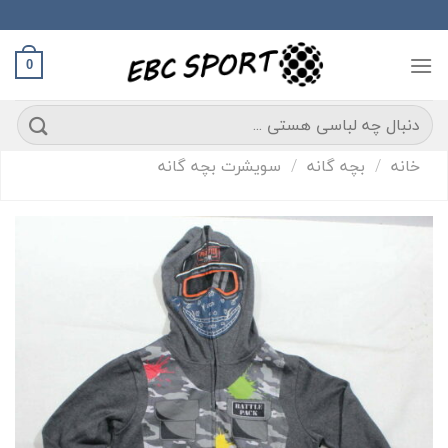
S
conte
0
ستجو
رای:
خانه
/
بچه گانه
/
سویشرت بچه گانه