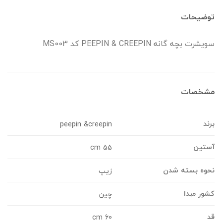
وضیحات
ویشرت بچه گانه PEEPIN & CREEPIN کد MS003
شخصات
رند
peepin &creepin
ستین
55 cm
حوه بسته شدن
زیپ
شور مبدا
چین
د
60 cm