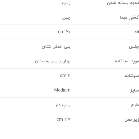
وه بسته شدن
زیپ
ر مبدا
چین
60 cm
س
پلی استر, کتان
د استفاده
بهار, پاییز, زمستان
شانه
11 cm
ز
Medium
ح
زیپ دار
 بغل
47 cm