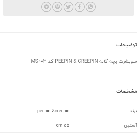
ضیحات
ت بچه گانه PEEPIN & CREEPIN کد MS003
خصات
د
peepin &creepin
تین
55 cm