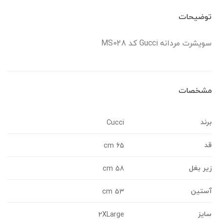
وضیحات
ویشرت مردانه Gucci کد MS028
شخصات
رند
Cucci
د
65 cm
یر بغل
58 cm
ستین
53 cm
ایز
2XLarge