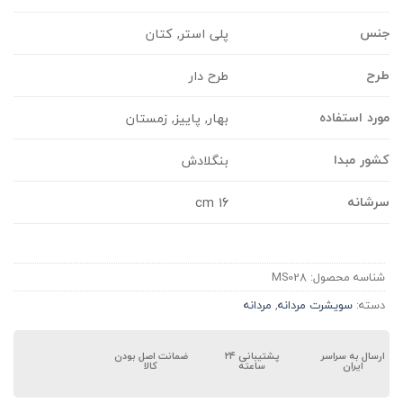
نس
پلی استر, کتان
رح
طرح دار
ورد استفاده
بهار, پاییز, زمستان
شور مبدا
بنگلادش
رشانه
16 cm
شناسه محصول:
MS028
دسته:
سویشرت مردانه
,
مردانه
ارسال به سراسر
پشتیبانی ۲۴
ضمانت اصل بودن
ایران
ساعته
کالا