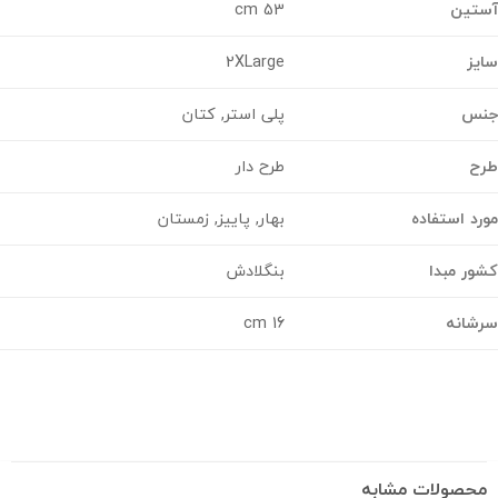
تین
53 cm
ز
2XLarge
س
پلی استر, کتان
ح
طرح دار
د استفاده
بهار, پاییز, زمستان
ر مبدا
بنگلادش
شانه
16 cm
حصولات مشابه