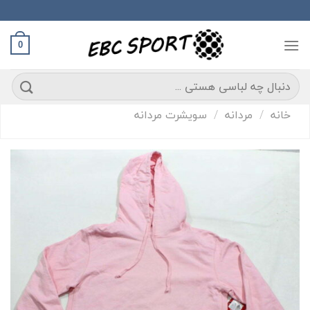
S
conte
0
ستجو
رای:
خانه
/
مردانه
/
سویشرت مردانه