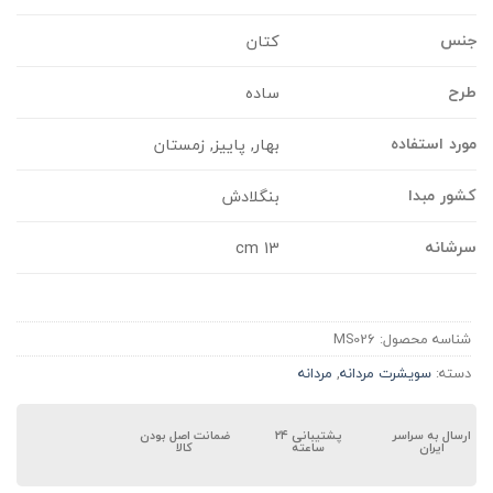
نس
کتان
رح
ساده
ورد استفاده
بهار, پاییز, زمستان
شور مبدا
بنگلادش
رشانه
13 cm
شناسه محصول:
MS026
دسته:
سویشرت مردانه
,
مردانه
ارسال به سراسر
پشتیبانی ۲۴
ضمانت اصل بودن
ایران
ساعته
کالا