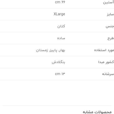
تین
66 cm
ز
XLarge
س
کتان
ح
ساده
د استفاده
بهار, پاییز, زمستان
ر مبدا
بنگلادش
شانه
13 cm
حصولات مشابه