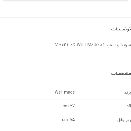
ضیحات
ت مردانه Well Made کد MS026
خصات
د
Well made
67 cm
 بغل
55 cm