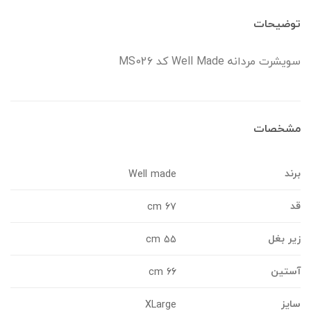
وضیحات
ویشرت مردانه Well Made کد MS026
شخصات
رند
Well made
د
67 cm
یر بغل
55 cm
ستین
66 cm
ایز
XLarge