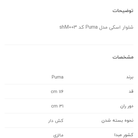
وضیحات
لوار اسکی مدل Puma کد shM003
شخصات
رند
Puma
د
116 cm
ور ران
31 cm
حوه بسته شدن
کش دار
شور مبدا
مالزی