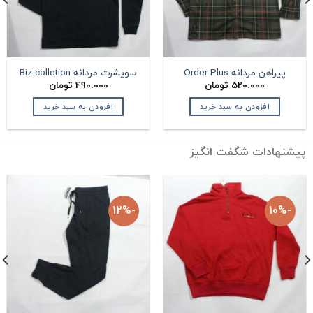
پیراهن مردانه Order Plus
سویشرت مردانه Biz collction
520.000
تومان
490.000
تومان
افزودن به سبد خرید
افزودن به سبد خرید
یشنهادات شگفت انگیز
-12%
-10%