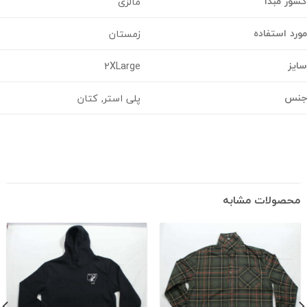
ر مبدا
مالزی
د استفاده
زمستان
ز
2XLarge
س
پلی استر, کتان
حصولات مشابه