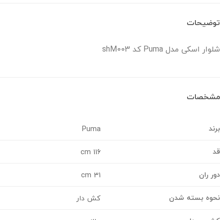
ضیحات
ر اسکی مدل Puma کد shM003
خصات
د
Puma
116 cm
 ران
31 cm
وه بسته شدن
کش دار