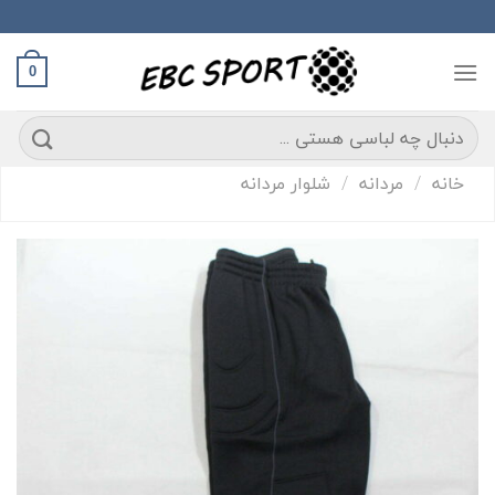
S
conte
0
ستجو
رای:
خانه
/
مردانه
/
شلوار مردانه