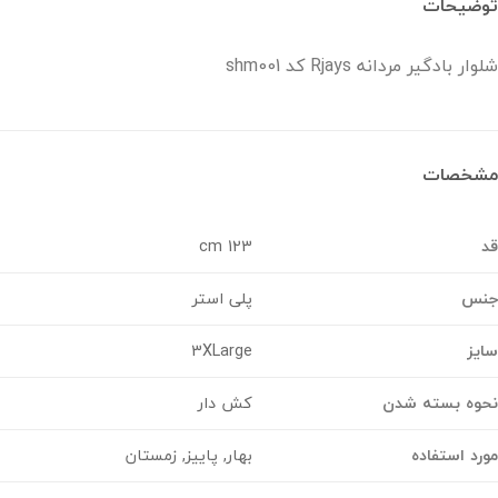
ضیحات
ر بادگیر مردانه Rjays کد shm001
خصات
123 cm
س
پلی استر
ز
3XLarge
وه بسته شدن
کش دار
د استفاده
بهار, پاییز, زمستان