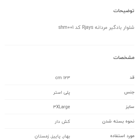
وضیحات
لوار بادگیر مردانه Rjays کد shm001
شخصات
د
123 cm
نس
پلی استر
ایز
3XLarge
حوه بسته شدن
کش دار
ورد استفاده
بهار, پاییز, زمستان