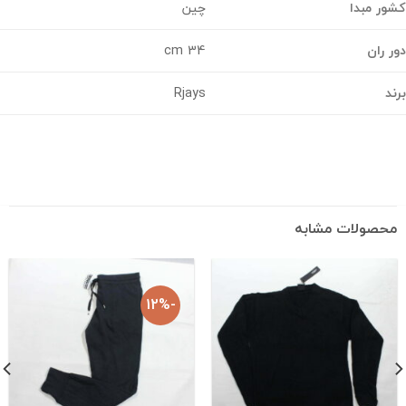
ر مبدا
چین
 ران
34 cm
د
Rjays
حصولات مشابه
-12%