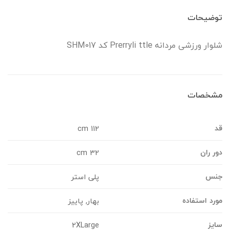
وضیحات
لوار ورزشی مردانه Prerryli ttle کد SHM017
شخصات
د
112 cm
ور ران
32 cm
نس
پلی استر
ورد استفاده
بهار, پاییز
ایز
2XLarge