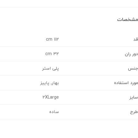
خصات
112 cm
 ران
32 cm
س
پلی استر
د استفاده
بهار, پاییز
ز
2XLarge
ح
ساده