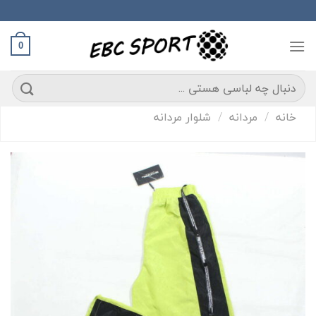
S
conte
0
ستجو
رای:
خانه
/
مردانه
/
شلوار مردانه