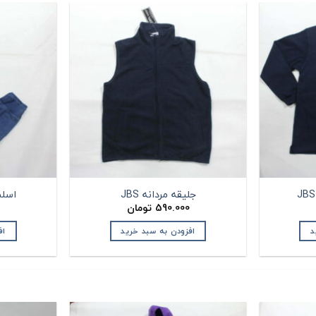
جلیقه مردانه JBS
اسلش 
590.000
تومان
د
افزودن به سبد خرید
اف