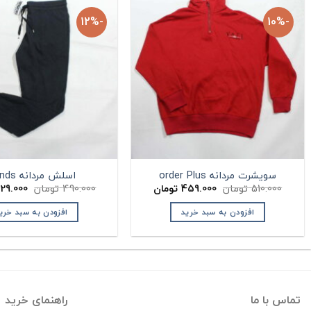
-12%
-10%
سویشرت مردانه order Plus
اسلش مردانه Bonds
قیمت
قیمت
قیمت
510.000
تومان
459.000
تومان
490.000
تومان
29.000
اصلی:
فعلی:
اصلی:
ان.
510.000 تومان
459.000 تومان.
افزودن به سبد خرید
افزودن به سبد خری
بود.
بود.
تماس با ما
راهنمای خرید