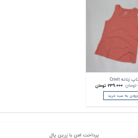
اپ زنانه Crivit
قیمت
قیمت
تومان
239.000
تومان
اصلی:
فعلی:
285.000 تومان
239.000 تومان.
زودن به سبد خرید
بود.
پرداخت امن با زرین پال