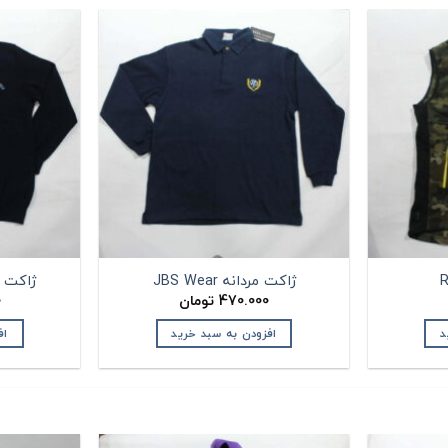
ژاکت مردانه JBS Wear
ژاکت مردانه
470.000
تومان
0
د
افزودن به سبد خرید
اف