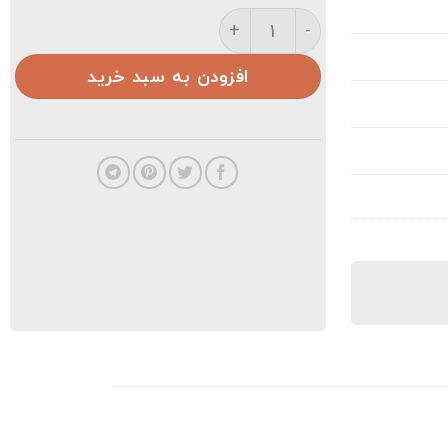
👕👕تیشرت مردانه عدد
افزودن به سبد خرید