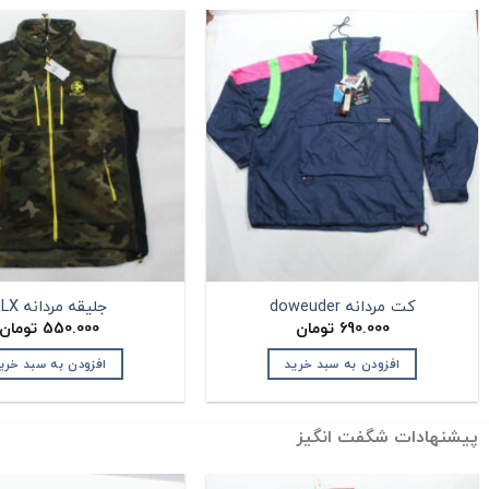
کت مردانه doweuder
جلیقه مردانه RLX
690.000
تومان
550.000
تومان
افزودن به سبد خرید
افزودن به سبد خری
پیشنهادات شگفت انگیز