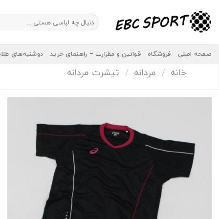
Ski
t
جستجو
برای:
conten
صفحه اصلی
فروشگاه
قوانین و مقرارت – راهنمای خرید
دوشنبه‌های طلا
خانه
/
مردانه
/
تیشرت مردانه