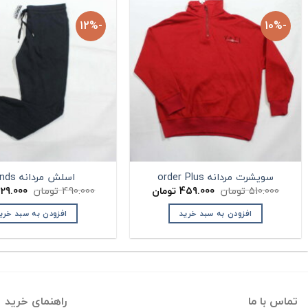
-12%
-10%
سویشرت مردانه order Plus
اسلش مردانه Bonds
قیمت
قیمت
قیمت
510.000
تومان
459.000
تومان
490.000
تومان
29.000
اصلی:
فعلی:
اصلی:
ان.
510.000 تومان
459.000 تومان.
افزودن به سبد خرید
افزودن به سبد خری
بود.
بود.
تماس با ما
راهنمای خرید