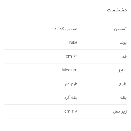
شخصات
ستین
آستین کوتاه
رند
Nike
د
60 cm
ایز
Medium
رح
طرح دار
قه
یقه گرد
یر بغل
48 cm