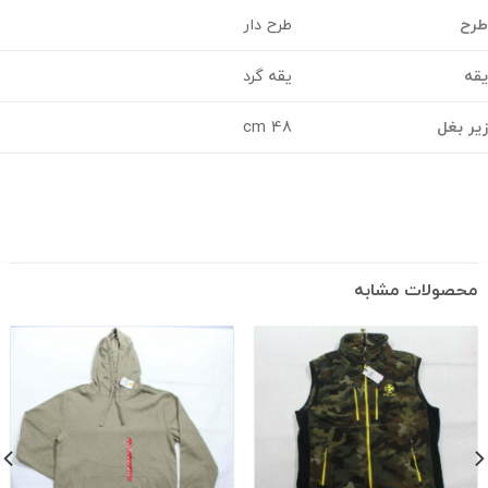
ح
طرح دار
یقه گرد
 بغل
48 cm
حصولات مشابه