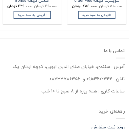
سویشرت مردانه order Plus
اسلش مردانه Bonds
قیمت
قیمت
قیمت
قیمت
510.000
تومان
459.000
تومان
490.000
تومان
429.000
تومان
اصلی:
فعلی:
اصلی:
فعلی:
510.000 تومان
459.000 تومان.
490.000 تومان
429.000 تومان
افزودن به سبد خرید
افزودن به سبد خرید
بود.
بود.
تماس با ما
آدرس : سنندج، خیابان صلاح الدین ایوبی، کوچه اردلان یک
تلفن : ۰۹۱۰۳۲۰۲۳۴۲ و ۰۸۷۳۳۷۸۶۳۵۶
ساعات کاری : همه روزه از 8 صبح تا 10 شب
راهنمای خرید
روند ثبت سفارش