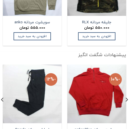
جلیقه مردانه RLX
سویشرت مردانه anko
550.000
تومان
555.000
تومان
افزودن به سبد خرید
افزودن به سبد خرید
یشنهادات شگفت انگیز
-12%
-10%