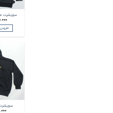
سویشرت مردانه T
.000
افزودن
سویشرت مرد
.000