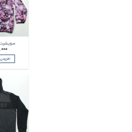
سویشرت مردا
.000
افزودن