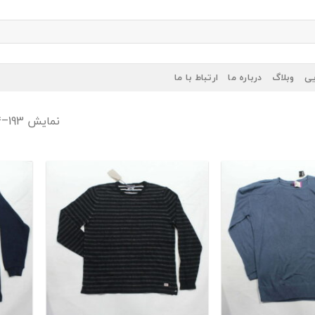
یی
وبلاگ
درباره ما
ارتباط با ما
نمایش 193–224 از 281 نتیجه