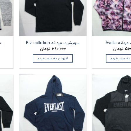
نه Avella
سویشرت مردانه Biz collction
س
510
تومان
490.000
تومان
 به سبد خرید
افزودن به سبد خرید