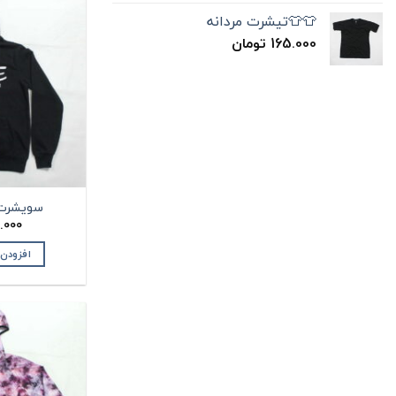
👕👕تیشرت مردانه
165.000
تومان
سویشرت مر
.000
افزودن